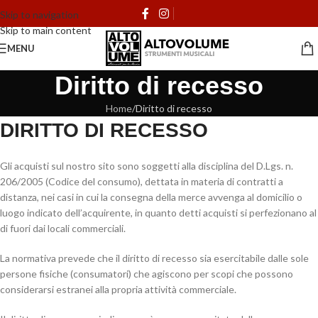
Skip to navigation
Skip to main content
MENU
Diritto di recesso
Home
Diritto di recesso
DIRITTO DI RECESSO
Gli acquisti sul nostro sito sono soggetti alla disciplina del D.Lgs. n.
206/2005 (Codice del consumo), dettata in materia di contratti a
distanza, nei casi in cui la consegna della merce avvenga al domicilio o
luogo indicato dell’acquirente, in quanto detti acquisti si perfezionano al
di fuori dai locali commerciali.
La normativa prevede che il diritto di recesso sia esercitabile dalle sole
persone fisiche (consumatori) che agiscono per scopi che possono
considerarsi estranei alla propria attività commerciale.