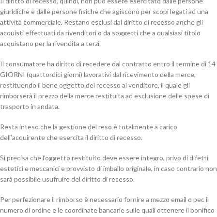
Il diritto di recesso, quindi, non può essere esercitato dalle persone
giuridiche e dalle persone fisiche che agiscono per scopi legati ad una
attività commerciale. Restano esclusi dal diritto di recesso anche gli
acquisti effettuati da rivenditori o da soggetti che a qualsiasi titolo
acquistano per la rivendita a terzi.
Il consumatore ha diritto di recedere dal contratto entro il termine di 14
GIORNI (quattordici giorni) lavorativi dal ricevimento della merce,
restituendo il bene oggetto del recesso al venditore, il quale gli
rimborserà il prezzo della merce restituita ad esclusione delle spese di
trasporto in andata.
Resta inteso che la gestione del reso è totalmente a carico
dell’acquirente che esercita il diritto di recesso.
Si precisa che l’oggetto restituito deve essere integro, privo di difetti
estetici e meccanici e provvisto di imballo originale, in caso contrario non
sarà possibile usufruire del diritto di recesso.
Per perfezionare il rimborso è necessario fornire a mezzo email o pec il
numero di ordine e le coordinate bancarie sulle quali ottenere il bonifico