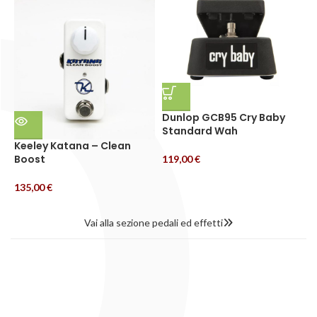
Dunlop GCB95 Cry Baby
Standard Wah
Keeley Katana – Clean
M
Boost
D
119,00
€
135,00
€
3
Vai alla sezione pedali ed effetti