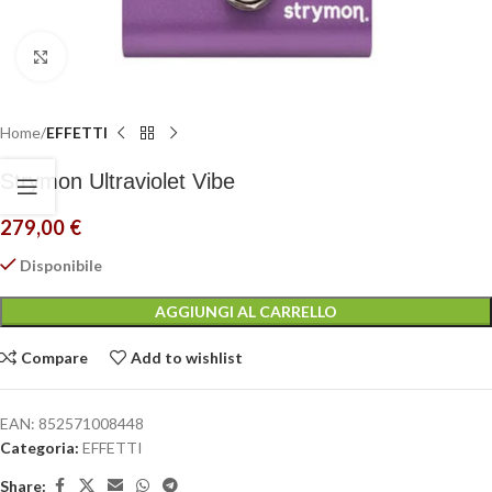
Click to enlarge
Home
EFFETTI
Strymon Ultraviolet Vibe
279,00
€
Disponibile
AGGIUNGI AL CARRELLO
Compare
Add to wishlist
EAN:
852571008448
Categoria:
EFFETTI
Share: