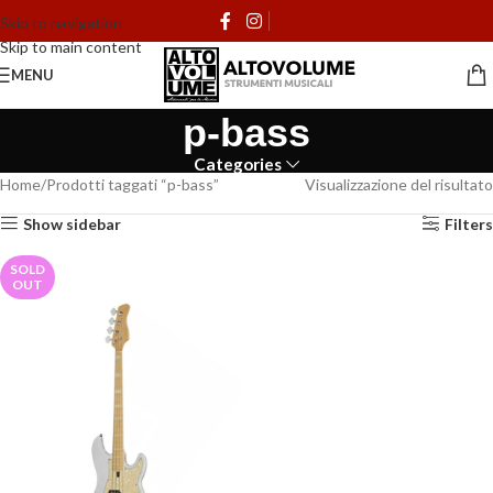
Skip to navigation
Skip to main content
MENU
p-bass
Categories
Home
Prodotti taggati “p-bass”
Visualizzazione del risultato
Show sidebar
Filters
SOLD
OUT