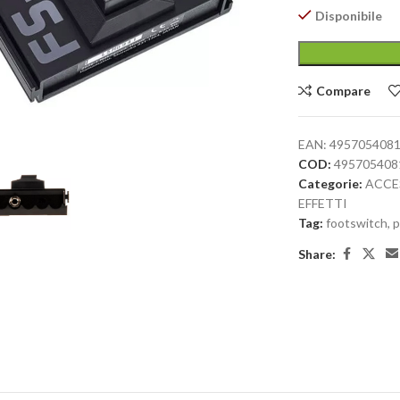
Disponibile
Compare
large
EAN:
495705408
COD:
495705408
Categorie:
ACCE
EFFETTI
Tag:
footswitch
,
p
Share: