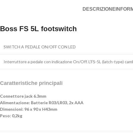
DESCRIZIONE
INFORM
Boss FS 5L footswitch
SWITCH A PEDALE ON/OFF CON LED
Interruttore a pedale con indicazione On/Off. L’FS-5L (latch-type) camb
Caratteristiche principali
Connettore jack 6.3mm
Alimentazione: Batterie R03/LR03, 2x AAA
Dimensioni: 96 x 90 x H43mm
Peso: 0,2kg