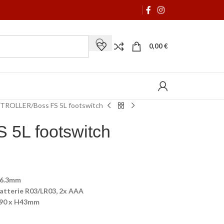
0,00
€
TROLLER
Boss FS 5L footswitch
 5L footswitch
 6.3mm
atterie R03/LR03, 2x AAA
x 90 x H43mm