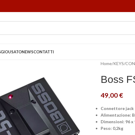
GGIO
USATO
NEWS
CONTATTI
Home
KEYS
CON
Boss FS
49,00
€
Connettore jack
Alimentazione: B
Dimensioni: 96 
Peso: 0,2kg