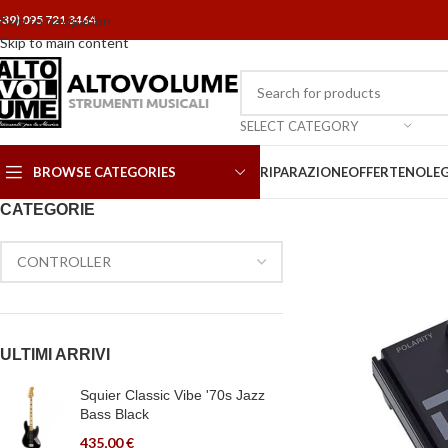
+39) 095 721 3464
Skip to navigation
Skip to main content
SELECT CATEGORY
BROWSE CATEGORIES
RIPARAZIONE
OFFERTE
NOLE
CATEGORIE
ULTIMI ARRIVI
Squier Classic Vibe '70s Jazz
Bass Black
435,00
€