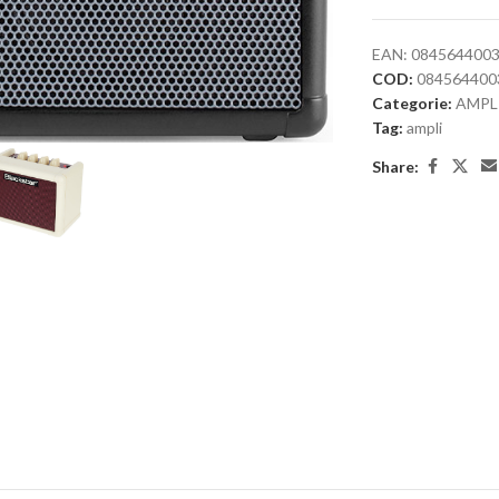
EAN:
084564400
COD:
084564400
large
Categorie:
AMPL
Tag:
ampli
Share: