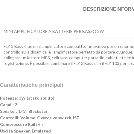
DESCRIZIONE
INFORM
MINI AMPLIFICATORE A BATTERIE PER BASSO 3W
FLY 3 Bass è un mini amplificatore compatto, innovativo per un enorme 
controllo sulla dinamica, è l’amplificatore perfetto da portare ovunque
collegare un lettore MP3, cellulare, computer portatile, tablet, etc ed i
registrazione. È possibile combinare il FLY 3 Bass con il FLY 103 per c
Caratteristiche principali
Potenza: 3W (stato solido)
Canali: 2
Speaker: 1×3″ Blackstar
Controlli: Volume, Overdrive switch, ISF
Compressore Built-in
Uscita Speaker-Emulated