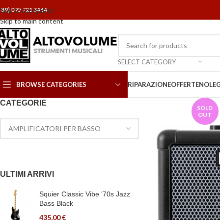
+39) 095 721 3464
Skip to navigation
Skip to main content
SELECT CATEGORY
BROWSE CATEGORIES
RIPARAZIONE
OFFERTE
NOLE
CATEGORIE
SOLD
OUT
ULTIMI ARRIVI
Squier Classic Vibe '70s Jazz
Bass Black
435,00
€