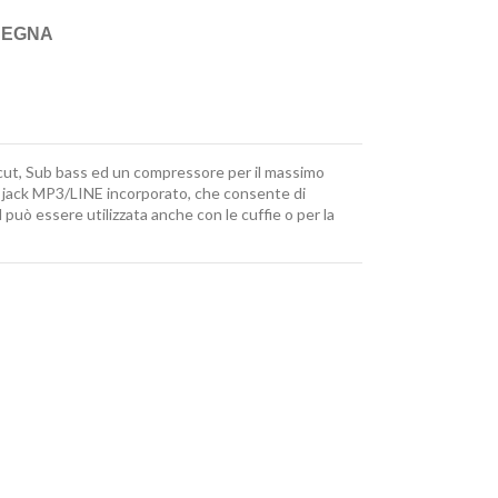
SEGNA
-cut, Sub bass ed un compressore per il massimo
un jack MP3/LINE incorporato, che consente di
 può essere utilizzata anche con le cuffie o per la