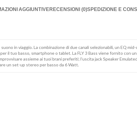
AZIONI AGGIUNTIVE
RECENSIONI (0)
SPEDIZIONE E CON
suono in viaggio. La combinazione di due canali selezionabili, un EQ mid
, per il tuo basso, smartphone o tablet. La FLY 3 Bass viene fornito con 
mprovvisare assieme ai tuoi brani preferiti; l’uscita jack Speaker Emulated
reare un set-up stereo per basso da 6 Watt.