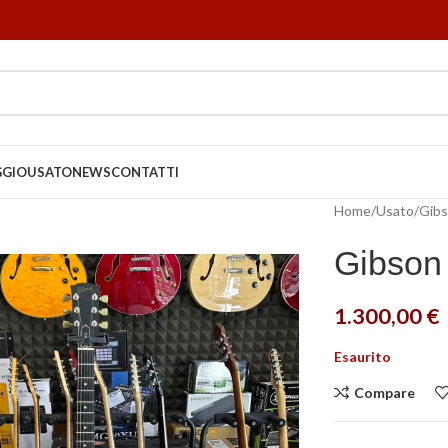
GGIO
USATO
NEWS
CONTATTI
Home
Usato
Gib
Gibson
1.300,00
€
Esaurito
Compare