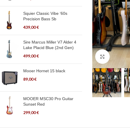
Squier Classic Vibe ‘60s
Precision Bass Sb
439,00
€
Sire Marcus Miller V7 Alder 4
Lake Placid Blue (2nd Gen)
499,00
€
Click to en
Mooer Hornet 15 black
89,00
€
MOOER MSC30 Pro Guitar
Sunset Red
299,00
€