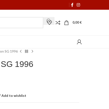
0,00
€
son SG 1996
 SG 1996
Add to wishlist