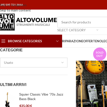
+39) 095 721 3464
Skip to navigation
Skip to main content
SELECT CATEGORY
BROWSE CATEGORIES
RIPARAZIONE
OFFERTE
NOLE
CATEGORIE
SOLD
OUT
ULTIMI ARRIVI
Squier Classic Vibe '70s Jazz
Bass Black
435,00
€