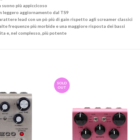
n suono più appiccicoso
un leggero aggiornamento dal TS9
arattere lead con un pò più di gain rispetto agli screamer classici
te frequenze più morbide e una maggiore risposta dei bassi
a e, nel complesso, più potente
SOLD
OUT