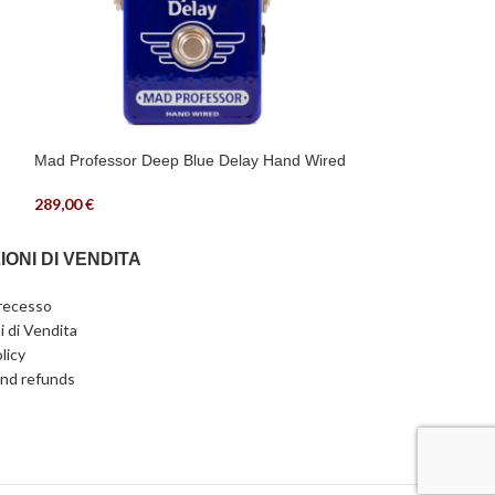
Mad Professor Deep Blue Delay Hand Wired
Strymon OB-1
289,00
€
239,00
€
IONI DI VENDITA
 recesso
i di Vendita
licy
nd refunds