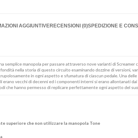
AZIONI AGGIUNTIVE
RECENSIONI (0)
SPEDIZIONE E CON
 una semplice manopola per passare attraverso nove varianti di Screamer clas
ndità nella storia di questo circuito esaminando dozzine di versioni, varia
scrupolosamente in ogni aspetto e sfumatura di ciascun pedale. Una delle 
 erano vecchi di decenni ed i componenti interni si erano allontanati dai l
etodi che hanno permesso di replicare perfettamente ogni aspetto del suono
nte superiore che non utilizzare la manopola Tone
sa