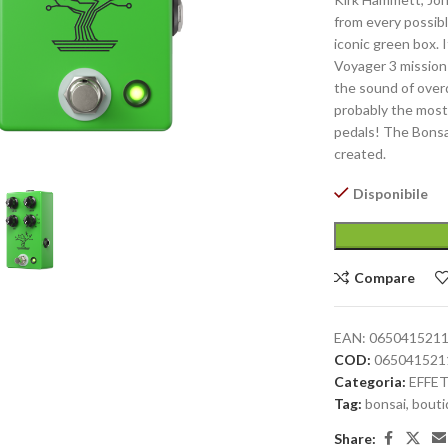
from every possibl
iconic green box. 
Voyager 3 mission
the sound of overd
probably the most 
pedals! The Bonsai
large
created.
Disponibile
Compare
EAN:
065041521
COD:
065041521
Categoria:
EFFE
Tag:
bonsai
,
bout
Share: