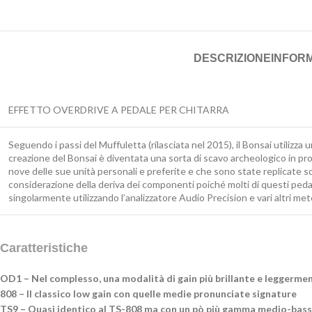
DESCRIZIONE
INFORM
EFFETTO OVERDRIVE A PEDALE PER CHITARRA
Seguendo i passi del Muffuletta (rilasciata nel 2015), il Bonsai utilizza
creazione del Bonsai è diventata una sorta di scavo archeologico in profo
nove delle sue unità personali e preferite e che sono state replicate 
considerazione della deriva dei componenti poiché molti di questi pedali
singolarmente utilizzando l’analizzatore Audio Precision e vari altri m
Caratteristiche
OD1 – Nel complesso, una modalità di gain più brillante e leggerme
808 – Il classico low gain con quelle medie pronunciate signature
TS9 – Quasi identico al TS-808 ma con un pò più gamma medio-bas