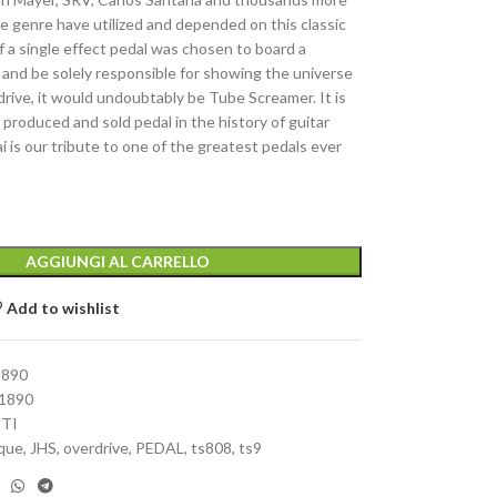
e genre have utilized and depended on this classic
If a single effect pedal was chosen to board a
 and be solely responsible for showing the universe
rive, it would undoubtably be Tube Screamer. It is
produced and sold pedal in the history of guitar
 is our tribute to one of the greatest pedals ever
AGGIUNGI AL CARRELLO
Add to wishlist
1890
1890
TTI
ique
,
JHS
,
overdrive
,
PEDAL
,
ts808
,
ts9