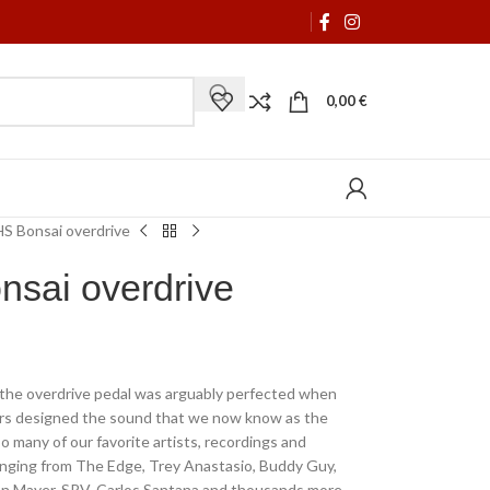
0,00
€
HS Bonsai overdrive
nsai overdrive
s the overdrive pedal was arguably perfected when
rs designed the sound that we now know as the
so many of our favorite artists, recordings and
anging from The Edge, Trey Anastasio, Buddy Guy,
n Mayer, SRV, Carlos Santana and thousands more