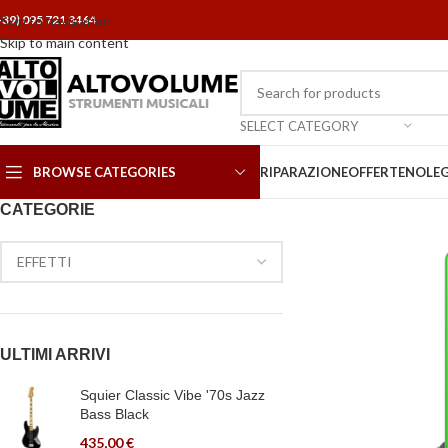
+39) 095 721 3464
Skip to navigation
Skip to main content
SELECT CATEGORY
BROWSE CATEGORIES
RIPARAZIONE
OFFERTE
NOLE
CATEGORIE
ULTIMI ARRIVI
Squier Classic Vibe '70s Jazz
Bass Black
435,00
€