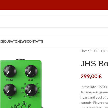
GGIO
USATO
NEWS
CONTATTI
Home
EFFETTI
J
JHS Bo
299,00
€
In the late 1970’
Japanese enginee
heart and soul of 
sounds. Players r
Kirk Hammett, Joh