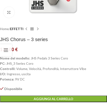
Click to enlarge
Home
EFFETTI
JHS Chorus – 3 series
129,00
€
Nome del modello:
JHS Pedals 3 Series Coro
PC:
JHS_3 Series Coro
Controlli:
Volume, Velocità, Profondità, Interruttore Vibe
I/O:
Ingresso, uscita
Potenza:
9V DC
Disponibile
AGGIUNGI AL CARRELLO