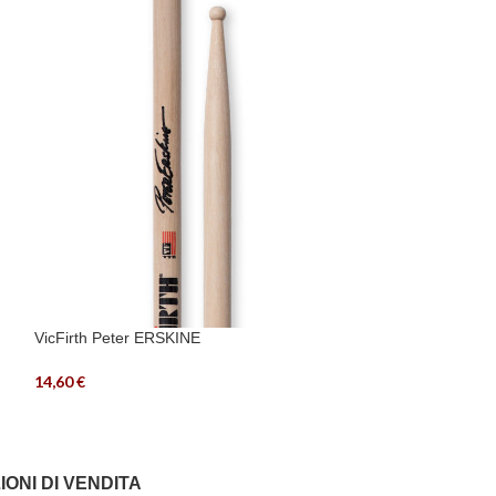
VicFirth Peter ERSKINE
VicFirth American
14,60
€
12,50
€
IONI DI VENDITA