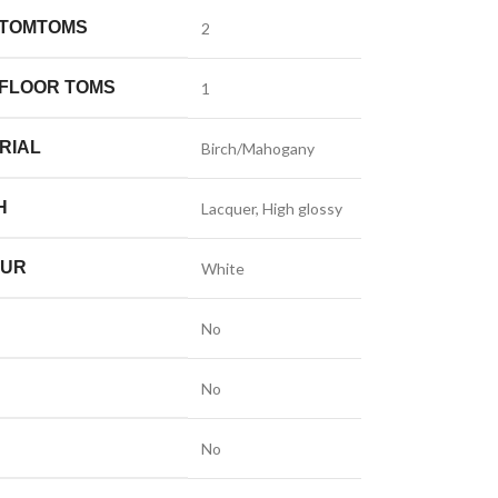
 TOMTOMS
2
 FLOOR TOMS
1
RIAL
Birch/Mahogany
H
Lacquer, High glossy
OUR
White
No
No
No