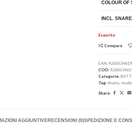
COLOUR OF
INCL. SNAR
Esaurito
Compare
EAN:
426053461
COD:
426053461
Categorie:
BATT
Tag:
drums
,
studi
Share:
AZIONI AGGIUNTIVE
RECENSIONI (0)
SPEDIZIONE E CON