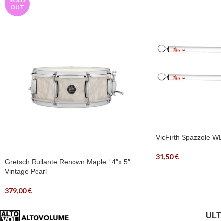
SOLD
OUT
VicFirth Spazzole W
31,50
€
Gretsch Rullante Renown Maple 14″x 5″
Vintage Pearl
379,00
€
ULT