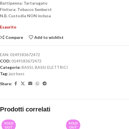
Battipenna: Tartarugato
Finitura: Tobacco Sunburst
N.B. Custodia NON inclusa
Esaurito
Compare
Add to wishlist
EAN:
0149183672472
COD:
0149183672472
Categorie:
BASSI
,
BASSI ELETTRICI
Tag:
jazz bass
Share:
Prodotti correlati
SOLD
SOLD
OUT
OUT