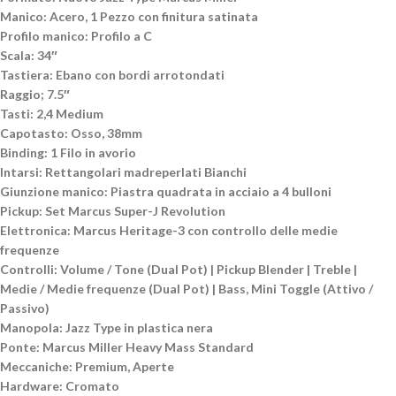
Manico: Acero, 1 Pezzo con finitura satinata
Profilo manico: Profilo a C
Scala: 34″
Tastiera: Ebano con bordi arrotondati
Raggio; 7.5″
Tasti: 2,4 Medium
Capotasto: Osso, 38mm
Binding: 1 Filo in avorio
Intarsi: Rettangolari madreperlati Bianchi
Giunzione manico: Piastra quadrata in acciaio a 4 bulloni
Pickup: Set Marcus Super-J Revolution
Elettronica: Marcus Heritage-3 con controllo delle medie
frequenze
Controlli: Volume / Tone (Dual Pot) | Pickup Blender | Treble |
Medie / Medie frequenze (Dual Pot) | Bass, Mini Toggle (Attivo /
Passivo)
Manopola: Jazz Type in plastica nera
Ponte: Marcus Miller Heavy Mass Standard
Meccaniche: Premium, Aperte
Hardware: Cromato