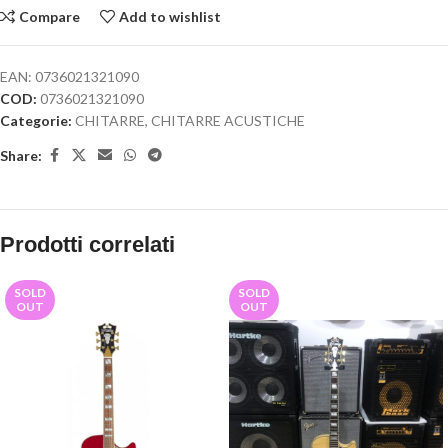
Compare
Add to wishlist
EAN:
0736021321090
COD:
0736021321090
Categorie:
CHITARRE
,
CHITARRE ACUSTICHE
Share:
Prodotti correlati
SOLD
SOLD
OUT
OUT