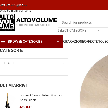
+39) 095 721 3464
Skip to navigation
Skip to main content
SELECT CATEGORY
BROWSE CATEGORIES
RIPARAZIONE
OFFERTE
NOLE
CATEGORIE
ULTIMI ARRIVI
Squier Classic Vibe '70s Jazz
Bass Black
435,00
€