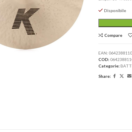
Disponibile
Compare
large
EAN:
064238811
COD:
064238811
Categorie:
BATT
Share: