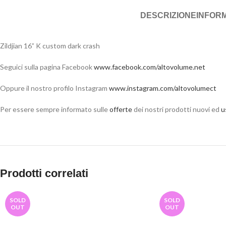
DESCRIZIONE
INFORM
Zildjian 16” K custom dark crash
Seguici sulla pagina Facebook
www.facebook.com/altovolume.net
Oppure il nostro profilo Instagram
www.instagram.com/altovolumect
Per essere sempre informato sulle
offerte
dei nostri prodotti nuovi ed
u
Prodotti correlati
SOLD
SOLD
OUT
OUT