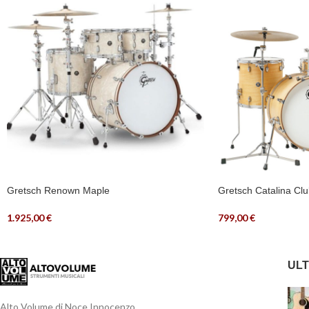
Gretsch Renown Maple
Gretsch Catalina Cl
1.925,00
€
799,00
€
ULT
Alto Volume di Noce Innocenzo