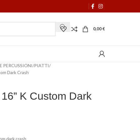
0,00
€
 E PERCUSSIONI
PIATTI
stom Dark Crash
n 16” K Custom Dark
tom dark crash