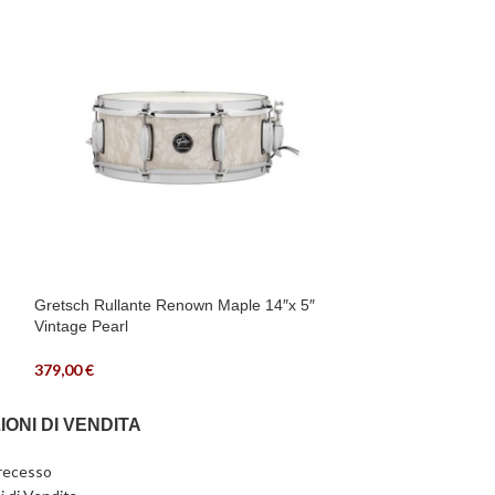
Mapex Armory Dil
299,00
€
Gretsch Rullante Renown Maple 14″x 5″
Vintage Pearl
379,00
€
IONI DI VENDITA
 recesso