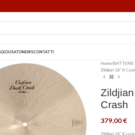
GGIO
USATO
NEWS
CONTATTI
Home
BATTERIE
Zildjian 16” K Cu
Zildjia
Crash
379,00
€
Zildjian 16” K cus