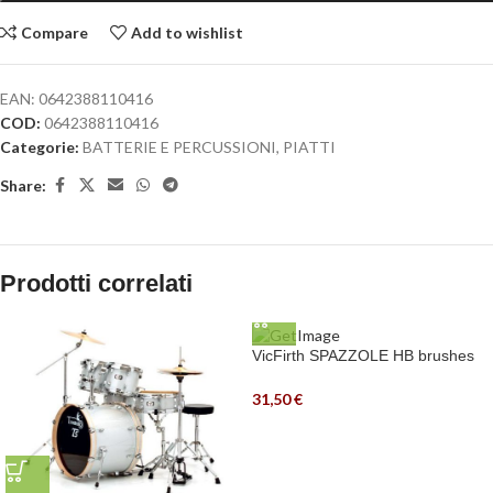
Compare
Add to wishlist
EAN:
0642388110416
COD:
0642388110416
Categorie:
BATTERIE E PERCUSSIONI
,
PIATTI
Share:
Prodotti correlati
VicFirth SPAZZOLE HB brushes
31,50
€