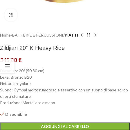
Click to enlarge
Home
BATTERIE E PERCUSSIONI
PIATTI
Zildjian 20’’ K Heavy Ride
345,00
€
Diametro: 20″ (50,80 cm)
Lega: Bronzo B20
Finitura: regolare
Suono: Cymbal molto rumoroso e assertivo con un suono di base solido
e forti sfumature
Produzione: Martellato a mano
Disponibile
AGGIUNGI AL CARRELLO