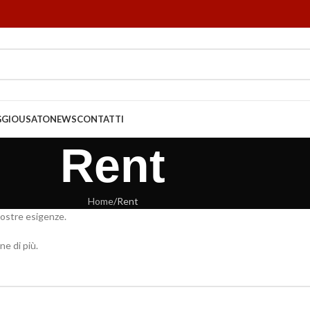
GGIO
USATO
NEWS
CONTATTI
Rent
Home
Rent
vostre esigenze.
e di più.