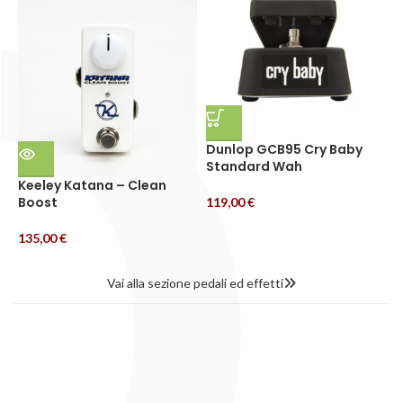
Dunlop GCB95 Cry Baby
Standard Wah
Keeley Katana – Clean
M
Boost
D
119,00
€
135,00
€
3
Vai alla sezione pedali ed effetti