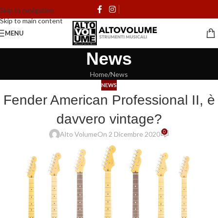
Skip to navigation
Skip to main content
MENU
News
Home
News
NEWS
Fender American Professional II, è
davvero vintage?
0
Alto Volume
On 2 Dicembre 2020