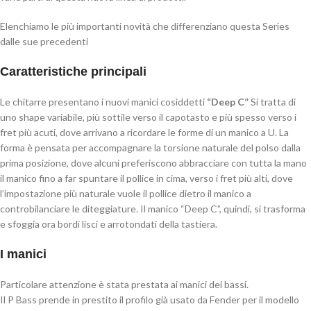
Elenchiamo le più importanti novità che differenziano questa Series
dalle sue precedenti
Caratteristiche principali
Le chitarre presentano i nuovi manici cosiddetti
“Deep C”
Si tratta di
uno shape variabile, più sottile verso il capotasto e più spesso verso i
fret più acuti, dove arrivano a ricordare le forme di un manico a U. La
forma è pensata per accompagnare la torsione naturale del polso dalla
prima posizione, dove alcuni preferiscono abbracciare con tutta la mano
il manico fino a far spuntare il pollice in cima, verso i fret più alti, dove
l’impostazione più naturale vuole il pollice dietro il manico a
controbilanciare le diteggiature. Il manico “Deep C”, quindi, si trasforma
e sfoggia ora bordi lisci e arrotondati della tastiera.
I manici
Particolare attenzione è stata prestata ai manici dei bassi.
Il P Bass prende in prestito il profilo già usato da Fender per il modello