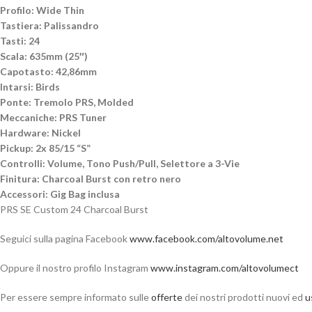
Profilo: Wide Thin
Tastiera: Palissandro
Tasti: 24
Scala: 635mm (25″)
Capotasto: 42,86mm
Intarsi: Birds
Ponte: Tremolo PRS, Molded
Meccaniche: PRS Tuner
Hardware: Nickel
Pickup: 2x 85/15 “S”
Controlli: Volume, Tono Push/Pull, Selettore a 3-Vie
Finitura: Charcoal Burst con retro nero
Accessori: Gig Bag inclusa
PRS SE Custom 24 Charcoal Burst
Seguici sulla pagina Facebook
www.facebook.com/altovolume.net
Oppure il nostro profilo Instagram
www.instagram.com/altovolumect
Per essere sempre informato sulle
offerte
dei nostri prodotti nuovi ed
u