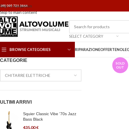
+39) 095 721 3464
Skip to navigation
Skip to main content
SELECT CATEGORY
BROWSE CATEGORIES
RIPARAZIONE
OFFERTE
NOLE
CATEGORIE
SOLD
OUT
ULTIMI ARRIVI
Squier Classic Vibe '70s Jazz
Bass Black
435,00
€