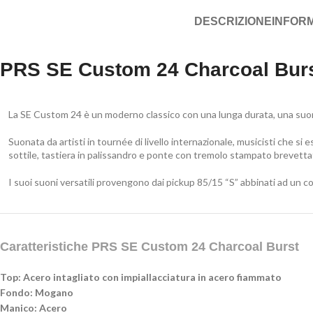
DESCRIZIONE
INFORM
PRS SE Custom 24 Charcoal Bur
La SE Custom 24 è un moderno classico con una lunga durata, una suona
Suonata da artisti in tournée di livello internazionale, musicisti che s
sottile, tastiera in palissandro e ponte con tremolo stampato brevett
I suoi suoni versatili provengono dai pickup 85/15 “S” abbinati ad un co
Caratteristiche PRS SE Custom 24 Charcoal Burst
Top: Acero intagliato con impiallacciatura in acero fiammato
Fondo: Mogano
Manico: Acero