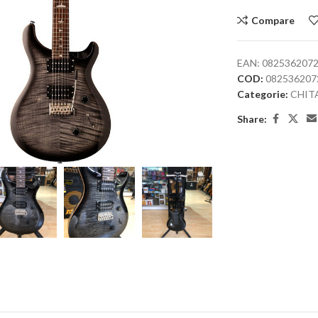
Compare
EAN:
082536207
COD:
082536207
Categorie:
CHIT
Share:
large