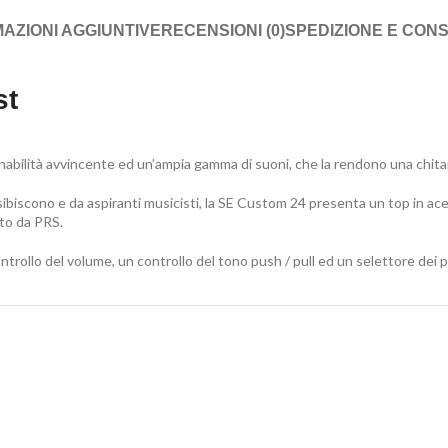
AZIONI AGGIUNTIVE
RECENSIONI (0)
SPEDIZIONE E CON
st
bilità avvincente ed un’ampia gamma di suoni, che la rendono una chitar
i esibiscono e da aspiranti musicisti, la SE Custom 24 presenta un top in a
ato da PRS.
ntrollo del volume, un controllo del tono push / pull ed un selettore dei p