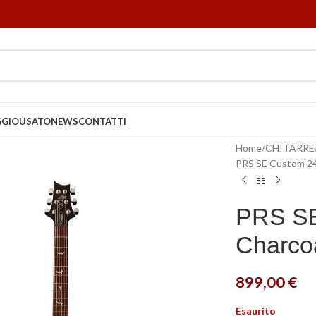
GGIO
USATO
NEWS
CONTATTI
Home
CHITARRE
PRS SE Custom 24
PRS SE
Charcoa
899,00
€
Esaurito